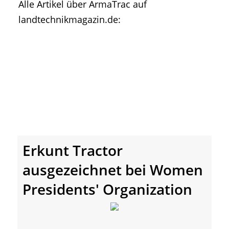
Alle Artikel über ArmaTrac auf
• Geschichte und Geschichten
landtechnikmagazin.de:
• Messen und Veranstaltungen
• Mitteilung der Redaktion
• Agritechnica Neuheiten Archiv
• Artikel nach Hersteller/Marke
Erkunt Tractor
ausgezeichnet bei Women
Presidents' Organization