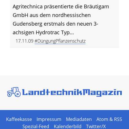
Agritechnica präsentierte die Bräutigam
GmbH aus dem nordhessischen
Gudensberg erstmals den neuen 3-
achsigen Hydrotrac Typ...
17.11.09
#DüngungPflanzenschutz
Kaffeekasse
Impressum
Mediadaten
Atom & RSS
Spezial-Feed
Kalenderbild
Twitter/X