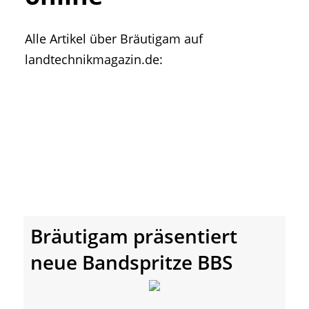
• Geschichte und Geschichten
• Messen und Veranstaltungen
Alle Artikel über Bräutigam auf
• Mitteilung der Redaktion
landtechnikmagazin.de:
• Agritechnica Neuheiten Archiv
• Artikel nach Hersteller/Marke
Bräutigam präsentiert
neue Bandspritze BBS