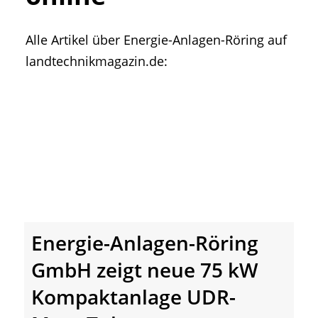
• Geschichte und Geschichten
• Messen und Veranstaltungen
Alle Artikel über Energie-Anlagen-Röring auf
• Mitteilung der Redaktion
landtechnikmagazin.de:
• Agritechnica Neuheiten Archiv
• Artikel nach Hersteller/Marke
Energie-Anlagen-Röring
GmbH zeigt neue 75 kW
Kompaktanlage UDR-