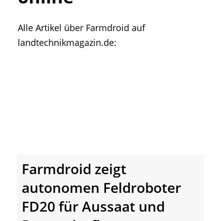
• Geschichte und Geschichten
• Messen und Veranstaltungen
Alle Artikel über Farmdroid auf
• Mitteilung der Redaktion
landtechnikmagazin.de:
• Agritechnica Neuheiten Archiv
• Artikel nach Hersteller/Marke
Farmdroid zeigt
autonomen Feldroboter
FD20 für Aussaat und