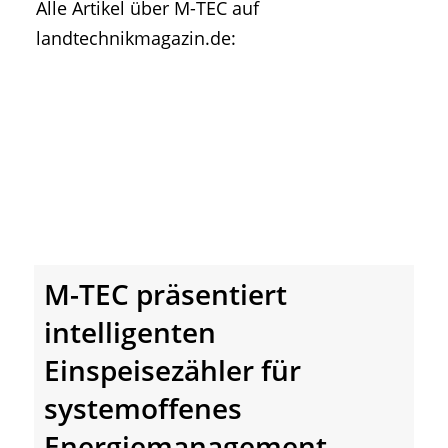
Alle Artikel über M-TEC auf
• Geschichte und Geschichten
landtechnikmagazin.de:
• Messen und Veranstaltungen
• Mitteilung der Redaktion
• Agritechnica Neuheiten Archiv
• Artikel nach Hersteller/Marke
M-TEC präsentiert
intelligenten
Einspeisezähler für
systemoffenes
Energiemanagement