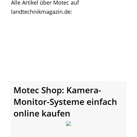
Alle Artikel über Motec auf
• Geschichte und Geschichten
landtechnikmagazin.de:
• Messen und Veranstaltungen
• Mitteilung der Redaktion
• Agritechnica Neuheiten Archiv
• Artikel nach Hersteller/Marke
Motec Shop: Kamera-
Monitor-Systeme einfach
online kaufen