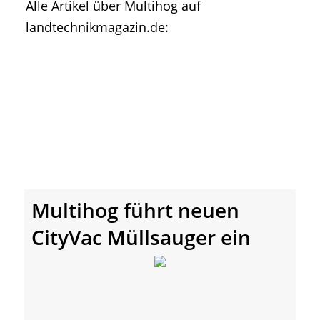
Alle Artikel über Multihog auf
• Geschichte und Geschichten
landtechnikmagazin.de:
• Messen und Veranstaltungen
• Mitteilung der Redaktion
• Agritechnica Neuheiten Archiv
• Artikel nach Hersteller/Marke
Multihog führt neuen
CityVac Müllsauger ein