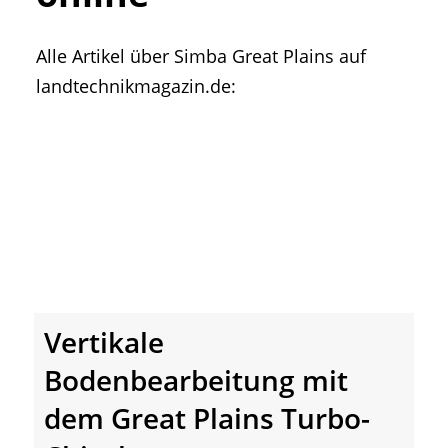
• Geschichte und Geschichten
• Messen und Veranstaltungen
Alle Artikel über Simba Great Plains auf
• Mitteilung der Redaktion
landtechnikmagazin.de:
• Agritechnica Neuheiten Archiv
• Artikel nach Hersteller/Marke
Vertikale
Bodenbearbeitung mit
dem Great Plains Turbo-