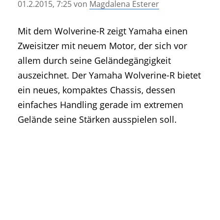
01.2.2015, 7:25
von
Magdalena Esterer
• Geschichte und Geschichten
• Messen und Veranstaltungen
Mit dem Wolverine-R zeigt Yamaha einen
• Mitteilung der Redaktion
Zweisitzer mit neuem Motor, der sich vor
• Agritechnica Neuheiten Archiv
allem durch seine Geländegängigkeit
• Artikel nach Hersteller/Marke
auszeichnet. Der Yamaha Wolverine-R bietet
ein neues, kompaktes Chassis, dessen
einfaches Handling gerade im extremen
Gelände seine Stärken ausspielen soll.