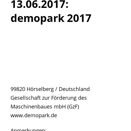
13.06.2017
:
• Geschichte und Geschichten
• Messen und Veranstaltungen
demopark 2017
• Mitteilung der Redaktion
• Agritechnica Neuheiten Archiv
• Artikel nach Hersteller/Marke
99820
Hörselberg
/
Deutschland
Gesellschaft zur Förderung des
Maschinenbaues mbH (GzF)
www.demopark.de
Anmerkungen: