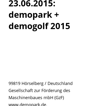
23.06.2015
:
• Geschichte und Geschichten
• Messen und Veranstaltungen
demopark +
• Mitteilung der Redaktion
demogolf 2015
• Agritechnica Neuheiten Archiv
• Artikel nach Hersteller/Marke
99819
Hörselberg
/
Deutschland
Gesellschaft zur Förderung des
Maschinenbaues mbH (GzF)
www.demopark.de,