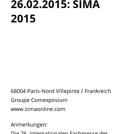
26.02.2015
:
SIMA
• Geschichte und Geschichten
• Messen und Veranstaltungen
2015
• Mitteilung der Redaktion
• Agritechnica Neuheiten Archiv
• Artikel nach Hersteller/Marke
68004
Paris-Nord Villepinte
/
Frankreich
Groupe Comexposium
www.simaonline.com
Anmerkungen:
Die 76. internationalen Fachmesse der