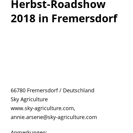
Herbst-Roadshow
• Geschichte und Geschichten
• Messen und Veranstaltungen
2018 in Fremersdorf
• Mitteilung der Redaktion
• Agritechnica Neuheiten Archiv
• Artikel nach Hersteller/Marke
66780
Fremersdorf
/
Deutschland
Sky Agriculture
www.sky-agriculture.com,
annie.arsene@sky-agriculture.com
Anmerkungen: