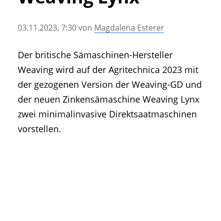
• Geschichte und Geschichten
• Messen und Veranstaltungen
03.11.2023, 7:30
von
Magdalena Esterer
• Mitteilung der Redaktion
• Agritechnica Neuheiten Archiv
Der britische Sämaschinen-Hersteller
• Artikel nach Hersteller/Marke
Weaving wird auf der Agritechnica 2023 mit
der gezogenen Version der Weaving-GD und
der neuen Zinkensämaschine Weaving Lynx
zwei minimalinvasive Direktsaatmaschinen
vorstellen.