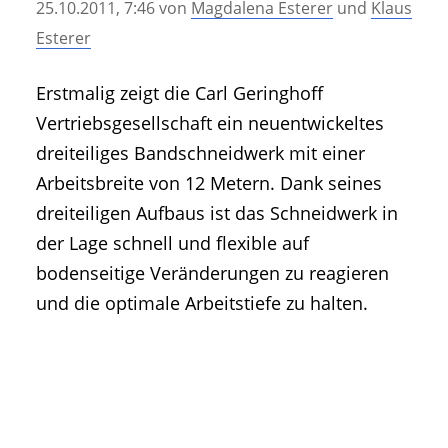
25.10.2011, 7:46
von
Magdalena Esterer
und
Klaus
• Geschichte und Geschichten
Esterer
• Messen und Veranstaltungen
• Mitteilung der Redaktion
Erstmalig zeigt die Carl Geringhoff
• Agritechnica Neuheiten Archiv
Vertriebsgesellschaft ein neuentwickeltes
• Artikel nach Hersteller/Marke
dreiteiliges Bandschneidwerk mit einer
Arbeitsbreite von 12 Metern. Dank seines
dreiteiligen Aufbaus ist das Schneidwerk in
der Lage schnell und flexible auf
bodenseitige Veränderungen zu reagieren
und die optimale Arbeitstiefe zu halten.