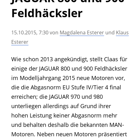
• Geschichte und Geschichten
Feldhäcksler
• Messen und Veranstaltungen
• Mitteilung der Redaktion
15.10.2015, 7:30
von
Magdalena Esterer
und
Klaus
• Agritechnica Neuheiten Archiv
Esterer
• Artikel nach Hersteller/Marke
Wie schon 2013 angekündigt, stellt Claas für
einige der JAGUAR 800 und 900 Feldhäcksler
im Modelljahrgang 2015 neue Motoren vor,
die die Abgasnorm EU Stufe IV/Tier 4 final
erreichen; die JAGUAR 970 und 980
unterliegen allerdings auf Grund ihrer
hohen Leistung keiner Abgasnorm mehr
und behalten deshalb die bekannten MAN-
Motoren. Neben neuen Motoren präsentiert