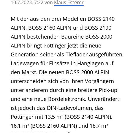
10.7.2023, 7:22
von
Klaus Esterer
• Geschichte und Geschichten
• Messen und Veranstaltungen
Mit der aus den drei Modellen BOSS 2140
• Mitteilung der Redaktion
ALPIN, BOSS 2160 ALPIN und BOSS 2190
• Agritechnica Neuheiten Archiv
ALPIN bestehenden Baureihe BOSS 2000
• Artikel nach Hersteller/Marke
ALPIN bringt Pöttinger jetzt die neue
Generation seiner als Tieflader ausgeführten
Ladewagen für Einsätze in Hanglagen auf
den Markt. Die neuen BOSS 2000 ALPIN
unterscheiden sich von ihren Vorgängern
unter anderem durch eine breitere Pick-up
und eine neue Bordelektronik. Unverändert
ist jedoch das DIN-Ladevolumen, das
Pöttinger mit 13,5 m³ (BOSS 2140 ALPIN),
16,1 m³ (BOSS 2160 ALPIN) und 18,7 m³