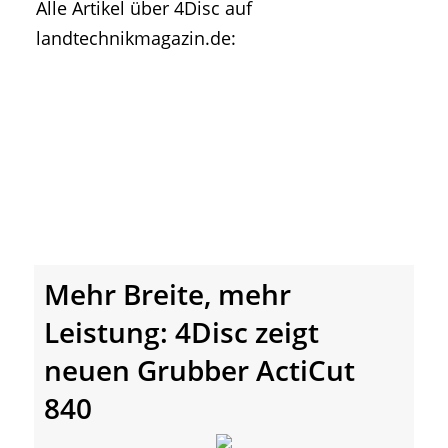
Alle Artikel über 4Disc auf
• Geschichte und Geschichten
landtechnikmagazin.de:
• Messen und Veranstaltungen
• Mitteilung der Redaktion
• Agritechnica Neuheiten Archiv
• Artikel nach Hersteller/Marke
Mehr Breite, mehr
Leistung: 4Disc zeigt
neuen Grubber ActiCut
840