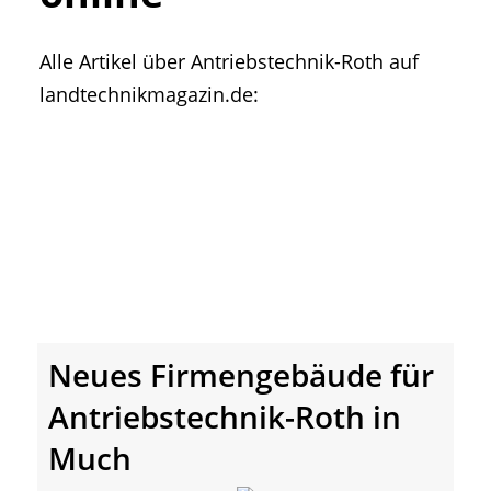
• Geschichte und Geschichten
• Messen und Veranstaltungen
Alle Artikel über Antriebstechnik-Roth auf
• Mitteilung der Redaktion
landtechnikmagazin.de:
• Agritechnica Neuheiten Archiv
• Artikel nach Hersteller/Marke
Neues Firmengebäude für
Antriebstechnik-Roth in
Much