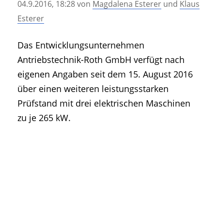
04.9.2016, 18:28
von
Magdalena Esterer
und
Klaus
• Geschichte und Geschichten
Esterer
• Messen und Veranstaltungen
• Mitteilung der Redaktion
Das Entwicklungsunternehmen
• Agritechnica Neuheiten Archiv
Antriebstechnik-Roth GmbH verfügt nach
• Artikel nach Hersteller/Marke
eigenen Angaben seit dem 15. August 2016
über einen weiteren leistungsstarken
Prüfstand mit drei elektrischen Maschinen
zu je 265 kW.