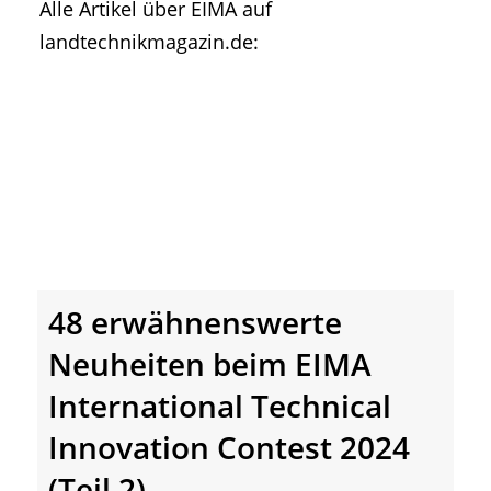
Alle Artikel über EIMA auf
• Geschichte und Geschichten
landtechnikmagazin.de:
• Messen und Veranstaltungen
• Mitteilung der Redaktion
• Agritechnica Neuheiten Archiv
• Artikel nach Hersteller/Marke
48 erwähnenswerte
Neuheiten beim EIMA
International Technical
Innovation Contest 2024
(Teil 2)