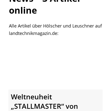
• Geschichte und Geschichten
online
• Messen und Veranstaltungen
• Mitteilung der Redaktion
Alle Artikel über Hölscher und Leuschner auf
• Agritechnica Neuheiten Archiv
landtechnikmagazin.de:
• Artikel nach Hersteller/Marke
Weltneuheit
„STALLMASTER“ von