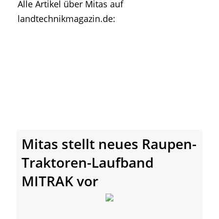
Alle Artikel über Mitas auf
• Geschichte und Geschichten
landtechnikmagazin.de:
• Messen und Veranstaltungen
• Mitteilung der Redaktion
• Agritechnica Neuheiten Archiv
• Artikel nach Hersteller/Marke
Mitas stellt neues Raupen-
Traktoren-Laufband
MITRAK vor