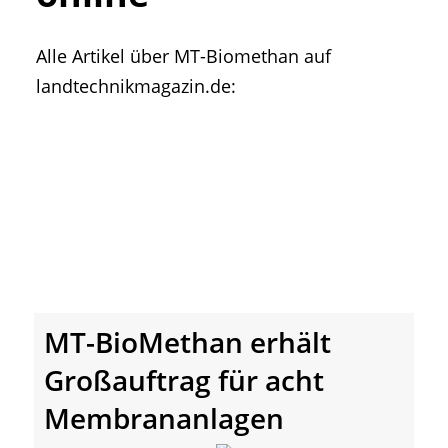
• Geschichte und Geschichten
• Messen und Veranstaltungen
Alle Artikel über MT-Biomethan auf
• Mitteilung der Redaktion
landtechnikmagazin.de:
• Agritechnica Neuheiten Archiv
• Artikel nach Hersteller/Marke
MT-BioMethan erhält
Großauftrag für acht
Membrananlagen