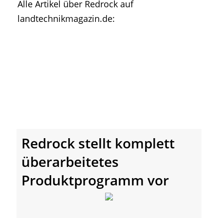
Alle Artikel über Redrock auf
• Geschichte und Geschichten
landtechnikmagazin.de:
• Messen und Veranstaltungen
• Mitteilung der Redaktion
• Agritechnica Neuheiten Archiv
• Artikel nach Hersteller/Marke
Redrock stellt komplett
überarbeitetes
Produktprogramm vor