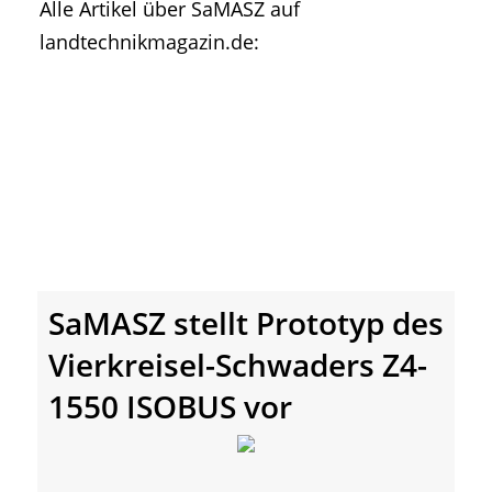
Alle Artikel über SaMASZ auf
• Geschichte und Geschichten
landtechnikmagazin.de:
• Messen und Veranstaltungen
• Mitteilung der Redaktion
• Agritechnica Neuheiten Archiv
• Artikel nach Hersteller/Marke
SaMASZ stellt Prototyp des
Vierkreisel-Schwaders Z4-
1550 ISOBUS vor