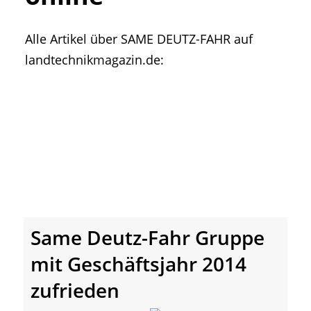
• Geschichte und Geschichten
• Messen und Veranstaltungen
Alle Artikel über SAME DEUTZ-FAHR auf
• Mitteilung der Redaktion
landtechnikmagazin.de:
• Agritechnica Neuheiten Archiv
• Artikel nach Hersteller/Marke
Same Deutz-Fahr Gruppe
mit Geschäftsjahr 2014
zufrieden