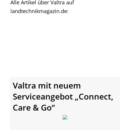
Alle Artikel über Valtra auf
• Geschichte und Geschichten
landtechnikmagazin.de:
• Messen und Veranstaltungen
• Mitteilung der Redaktion
• Agritechnica Neuheiten Archiv
• Artikel nach Hersteller/Marke
Valtra mit neuem
Serviceangebot „Connect,
Care & Go“