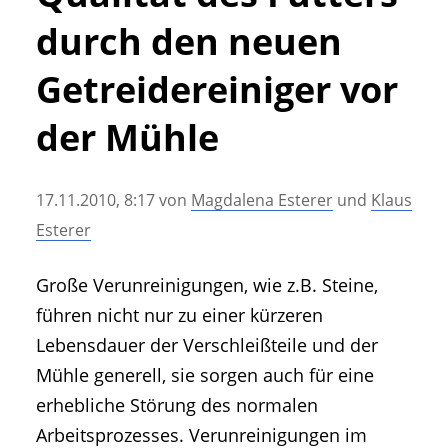
• Geschichte und Geschichten
durch den neuen
• Messen und Veranstaltungen
• Mitteilung der Redaktion
Getreidereiniger vor
• Agritechnica Neuheiten Archiv
der Mühle
• Artikel nach Hersteller/Marke
17.11.2010, 8:17
von
Magdalena Esterer
und
Klaus
Esterer
Große Verunreinigungen, wie z.B. Steine,
führen nicht nur zu einer kürzeren
Lebensdauer der Verschleißteile und der
Mühle generell, sie sorgen auch für eine
erhebliche Störung des normalen
Arbeitsprozesses. Verunreinigungen im