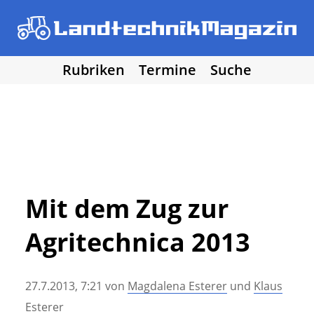
Rubriken
Termine
Suche
• Agritechnica 2025
• Traktoren
Los!
• Erntemaschinen
• Bodenbearbeitung
• Bestellung und Pflege
• Düngung und Pflanzenschutz
• Grünland und Futterernte
• Hof- und Stalltechnik
Mit dem Zug zur
• Forst, Garten und Kommune
Agritechnica 2013
• NawaRo und erneuerbare Energie
• Sonstige Landtechnik
• Landtechnik allgemein
27.7.2013, 7:21
von
Magdalena Esterer
und
Klaus
• DLG Testberichte
• Vereine und Hobby
Esterer