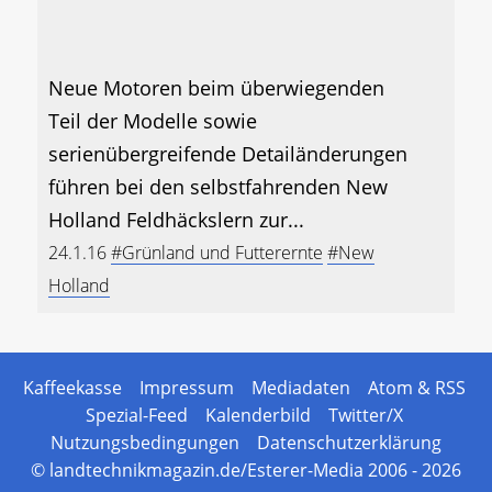
Neue Motoren beim überwiegenden
Teil der Modelle sowie
serienübergreifende Detailänderungen
führen bei den selbstfahrenden New
Holland Feldhäckslern zur...
24.1.16
#Grünland und Futterernte
#New
Holland
Kaffeekasse
Impressum
Mediadaten
Atom & RSS
Spezial-Feed
Kalenderbild
Twitter/X
Nutzungsbedingungen
Datenschutzerklärung
© landtechnikmagazin.de/Esterer-Media 2006 - 2026