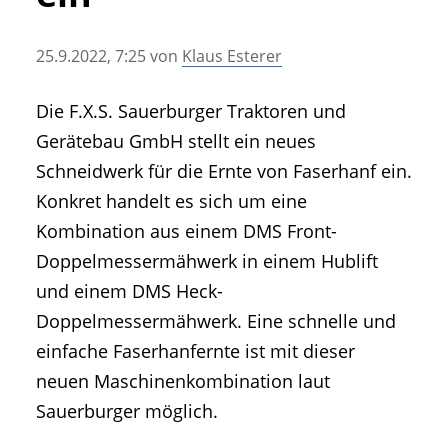
• Geschichte und Geschichten
• Messen und Veranstaltungen
25.9.2022, 7:25
von
Klaus Esterer
• Mitteilung der Redaktion
• Agritechnica Neuheiten Archiv
Die F.X.S. Sauerburger Traktoren und
• Artikel nach Hersteller/Marke
Gerätebau GmbH stellt ein neues
Schneidwerk für die Ernte von Faserhanf ein.
Konkret handelt es sich um eine
Kombination aus einem DMS Front-
Doppelmessermähwerk in einem Hublift
und einem DMS Heck-
Doppelmessermähwerk. Eine schnelle und
einfache Faserhanfernte ist mit dieser
neuen Maschinenkombination laut
Sauerburger möglich.