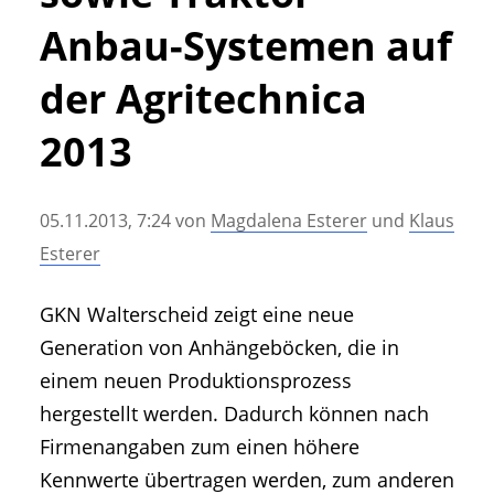
• Geschichte und Geschichten
Anbau-Systemen auf
• Messen und Veranstaltungen
• Mitteilung der Redaktion
der Agritechnica
• Agritechnica Neuheiten Archiv
2013
• Artikel nach Hersteller/Marke
05.11.2013, 7:24
von
Magdalena Esterer
und
Klaus
Esterer
GKN Walterscheid zeigt eine neue
Generation von Anhängeböcken, die in
einem neuen Produktionsprozess
hergestellt werden. Dadurch können nach
Firmenangaben zum einen höhere
Kennwerte übertragen werden, zum anderen