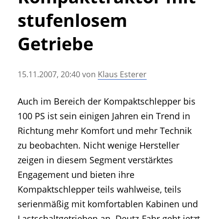
• Geschichte und Geschichten
stufenlosem
• Messen und Veranstaltungen
• Mitteilung der Redaktion
Getriebe
• Agritechnica Neuheiten Archiv
• Artikel nach Hersteller/Marke
15.11.2007, 20:40
von
Klaus Esterer
Auch im Bereich der Kompaktschlepper bis
100 PS ist sein einigen Jahren ein Trend in
Richtung mehr Komfort und mehr Technik
zu beobachten. Nicht wenige Hersteller
zeigen in diesem Segment verstärktes
Engagement und bieten ihre
Kompaktschlepper teils wahlweise, teils
serienmäßig mit komfortablen Kabinen und
Lastschaltgetrieben an. Deutz-Fahr geht jetzt