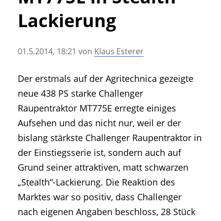
• Geschichte und Geschichten
Lackierung
• Messen und Veranstaltungen
• Mitteilung der Redaktion
01.5.2014, 18:21
von
Klaus Esterer
• Agritechnica Neuheiten Archiv
• Artikel nach Hersteller/Marke
Der erstmals auf der Agritechnica gezeigte
neue 438 PS starke Challenger
Raupentraktor MT775E erregte einiges
Aufsehen und das nicht nur, weil er der
bislang stärkste Challenger Raupentraktor in
der Einstiegsserie ist, sondern auch auf
Grund seiner attraktiven, matt schwarzen
„Stealth“-Lackierung. Die Reaktion des
Marktes war so positiv, dass Challenger
nach eigenen Angaben beschloss, 28 Stück