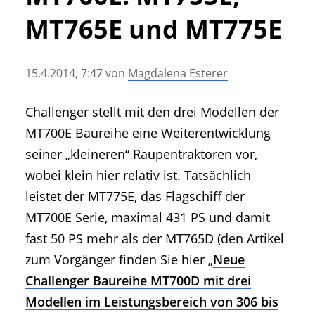
• Geschichte und Geschichten
MT765E und MT775E
• Messen und Veranstaltungen
• Mitteilung der Redaktion
15.4.2014, 7:47
von
Magdalena Esterer
• Agritechnica Neuheiten Archiv
• Artikel nach Hersteller/Marke
Challenger stellt mit den drei Modellen der
MT700E Baureihe eine Weiterentwicklung
seiner „kleineren“ Raupentraktoren vor,
wobei klein hier relativ ist. Tatsächlich
leistet der MT775E, das Flagschiff der
MT700E Serie, maximal 431 PS und damit
fast 50 PS mehr als der MT765D (den Artikel
zum Vorgänger finden Sie hier „
Neue
Challenger Baureihe MT700D mit drei
Modellen im Leistungsbereich von 306 bis