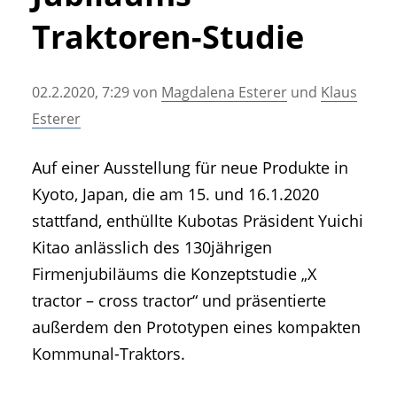
• Geschichte und Geschichten
Traktoren-Studie
• Messen und Veranstaltungen
• Mitteilung der Redaktion
02.2.2020, 7:29
von
Magdalena Esterer
und
Klaus
• Agritechnica Neuheiten Archiv
Esterer
• Artikel nach Hersteller/Marke
Auf einer Ausstellung für neue Produkte in
Kyoto, Japan, die am 15. und 16.1.2020
stattfand, enthüllte Kubotas Präsident Yuichi
Kitao anlässlich des 130jährigen
Firmenjubiläums die Konzeptstudie „X
tractor – cross tractor“ und präsentierte
außerdem den Prototypen eines kompakten
Kommunal-Traktors.