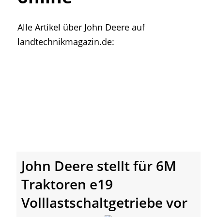
• Geschichte und Geschichten
• Messen und Veranstaltungen
Alle Artikel über John Deere auf
• Mitteilung der Redaktion
landtechnikmagazin.de:
• Agritechnica Neuheiten Archiv
• Artikel nach Hersteller/Marke
John Deere stellt für 6M
Traktoren e19
Volllastschaltgetriebe vor