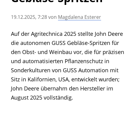
• Geschichte und Geschichten
• Messen und Veranstaltungen
19.12.2025, 7:28
von
Magdalena Esterer
• Mitteilung der Redaktion
• Agritechnica Neuheiten Archiv
Auf der Agritechnica 2025 stellte John Deere
• Artikel nach Hersteller/Marke
die autonomen GUSS Gebläse-Spritzen für
den Obst- und Weinbau vor, die für präzisen
und automatisierten Pflanzenschutz in
Sonderkulturen von GUSS Automation mit
Sitz in Kalifornien, USA, entwickelt wurden;
John Deere übernahm den Hersteller im
August 2025 vollständig.