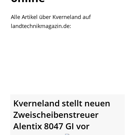
• Geschichte und Geschichten
• Messen und Veranstaltungen
Alle Artikel über Kverneland auf
• Mitteilung der Redaktion
landtechnikmagazin.de:
• Agritechnica Neuheiten Archiv
• Artikel nach Hersteller/Marke
Kverneland stellt neuen
Zweischeibenstreuer
Alentix 8047 GI vor