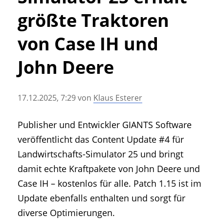
• Geschichte und Geschichten
größte Traktoren
• Messen und Veranstaltungen
• Mitteilung der Redaktion
von Case IH und
• Agritechnica Neuheiten Archiv
John Deere
• Artikel nach Hersteller/Marke
17.12.2025, 7:29
von
Klaus Esterer
Publisher und Entwickler GIANTS Software
veröffentlicht das Content Update #4 für
Landwirtschafts-Simulator 25 und bringt
damit echte Kraftpakete von John Deere und
Case IH – kostenlos für alle. Patch 1.15 ist im
Update ebenfalls enthalten und sorgt für
diverse Optimierungen.