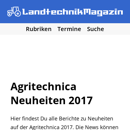
Rubriken
Termine
Suche
• Agritechnica 2025
• Traktoren
Los!
• Erntemaschinen
• Bodenbearbeitung
• Bestellung und Pflege
• Düngung und Pflanzenschutz
• Grünland und Futterernte
• Hof- und Stalltechnik
Agritechnica
• Forst, Garten und Kommune
Neuheiten 2017
• NawaRo und erneuerbare Energie
• Sonstige Landtechnik
• Landtechnik allgemein
Hier findest Du alle Berichte zu Neuheiten
• DLG Testberichte
• Vereine und Hobby
auf der Agritechnica 2017. Die News können