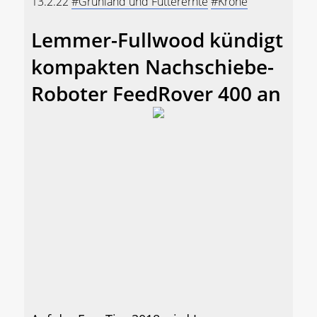
13.2.22
#Grünland und Futterernte
#Krone
Lemmer-Fullwood kündigt
kompakten Nachschiebe-
Roboter FeedRover 400 an