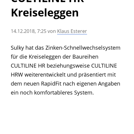
• Geschichte und Geschichten
Kreiseleggen
• Messen und Veranstaltungen
• Mitteilung der Redaktion
14.12.2018, 7:25
von
Klaus Esterer
• Agritechnica Neuheiten Archiv
• Artikel nach Hersteller/Marke
Sulky hat das Zinken-Schnellwechselsystem
für die Kreiseleggen der Baureihen
CULTILINE HR beziehungsweise CULTILINE
HRW weiterentwickelt und präsentiert mit
dem neuen RapidFit nach eigenen Angaben
ein noch komfortableres System.