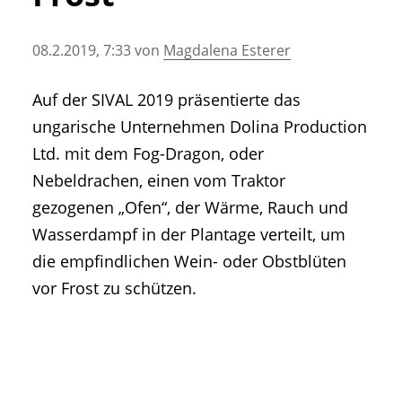
• Geschichte und Geschichten
• Messen und Veranstaltungen
08.2.2019, 7:33
von
Magdalena Esterer
• Mitteilung der Redaktion
• Agritechnica Neuheiten Archiv
Auf der SIVAL 2019 präsentierte das
• Artikel nach Hersteller/Marke
ungarische Unternehmen Dolina Production
Ltd. mit dem Fog-Dragon, oder
Nebeldrachen, einen vom Traktor
gezogenen „Ofen“, der Wärme, Rauch und
Wasserdampf in der Plantage verteilt, um
die empfindlichen Wein- oder Obstblüten
vor Frost zu schützen.