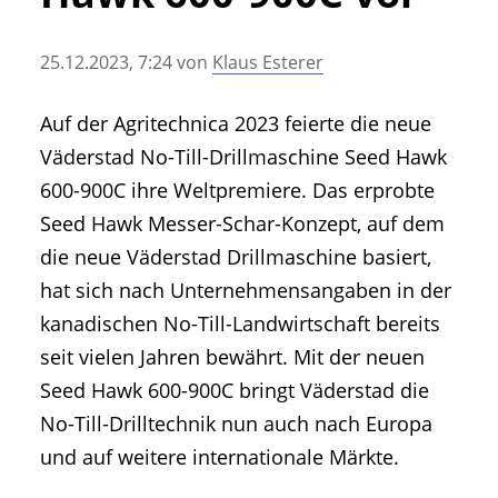
• Geschichte und Geschichten
• Messen und Veranstaltungen
25.12.2023, 7:24
von
Klaus Esterer
• Mitteilung der Redaktion
• Agritechnica Neuheiten Archiv
Auf der Agritechnica 2023 feierte die neue
• Artikel nach Hersteller/Marke
Väderstad No-Till-Drillmaschine Seed Hawk
600-900C ihre Weltpremiere. Das erprobte
Seed Hawk Messer-Schar-Konzept, auf dem
die neue Väderstad Drillmaschine basiert,
hat sich nach Unternehmensangaben in der
kanadischen No-Till-Landwirtschaft bereits
seit vielen Jahren bewährt. Mit der neuen
Seed Hawk 600-900C bringt Väderstad die
No-Till-Drilltechnik nun auch nach Europa
und auf weitere internationale Märkte.