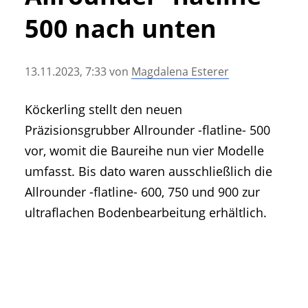
• Geschichte und Geschichten
500 nach unten
• Messen und Veranstaltungen
• Mitteilung der Redaktion
13.11.2023, 7:33
von
Magdalena Esterer
• Agritechnica Neuheiten Archiv
• Artikel nach Hersteller/Marke
Köckerling stellt den neuen
Präzisionsgrubber Allrounder -flatline- 500
vor, womit die Baureihe nun vier Modelle
umfasst. Bis dato waren ausschließlich die
Allrounder -flatline- 600, 750 und 900 zur
ultraflachen Bodenbearbeitung erhältlich.