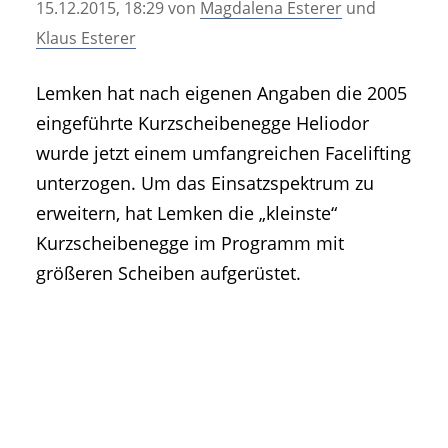
15.12.2015, 18:29
von
Magdalena Esterer
und
• Geschichte und Geschichten
Klaus Esterer
• Messen und Veranstaltungen
• Mitteilung der Redaktion
Lemken hat nach eigenen Angaben die 2005
• Agritechnica Neuheiten Archiv
eingeführte Kurzscheibenegge Heliodor
• Artikel nach Hersteller/Marke
wurde jetzt einem umfangreichen Facelifting
unterzogen. Um das Einsatzspektrum zu
erweitern, hat Lemken die „kleinste“
Kurzscheibenegge im Programm mit
größeren Scheiben aufgerüstet.