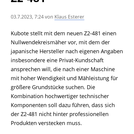
• Geschichte und Geschichten
• Messen und Veranstaltungen
03.7.2023, 7:24
von
Klaus Esterer
• Mitteilung der Redaktion
• Agritechnica Neuheiten Archiv
Kubote stellt mit dem neuen Z2-481 einen
• Artikel nach Hersteller/Marke
Nullwendekreismäher vor, mit dem der
japanische Hersteller nach eigenen Angaben
insbesondere eine Privat-Kundschaft
ansprechen will, die nach einer Maschine
mit hoher Wendigkeit und Mähleistung für
größere Grundstücke suchen. Die
Kombination hochwertiger technischer
Komponenten soll dazu führen, dass sich
der Z2-481 nicht hinter professionellen
Produkten verstecken muss.