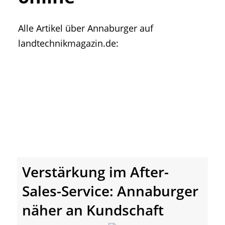
• Geschichte und Geschichten
• Messen und Veranstaltungen
Alle Artikel über Annaburger auf
• Mitteilung der Redaktion
landtechnikmagazin.de:
• Agritechnica Neuheiten Archiv
• Artikel nach Hersteller/Marke
Verstärkung im After-
Sales-Service: Annaburger
näher an Kundschaft