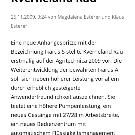
• Geschichte und Geschichten
• Messen und Veranstaltungen
25.11.2009, 9:24
von
Magdalena Esterer
und
Klaus
• Mitteilung der Redaktion
Esterer
• Agritechnica Neuheiten Archiv
• Artikel nach Hersteller/Marke
Eine neue Anhängespritze mit der
Bezeichnung Ikarus S stellte Kverneland Rau
erstmalig auf der Agritechnica 2009 vor. Die
Weiterentwicklung der bewährten Ikarus A
soll sich neben höherer Leistung vor allem
durch erheblich gesteigerte
Anwenderfreundlichkeit auszeichnen. Sie
bietet eine höhere Pumpenleistung, ein
neues Gestänge mit 27/28 m Arbeitsbreite,
ein neues Bedienzentrum mit
automatischem Flüssigkeitsmanagement