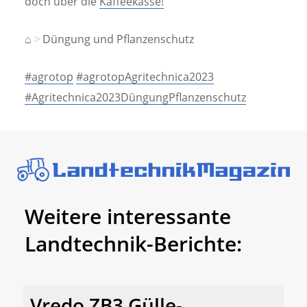
doch über die
Kaffeekasse!
⌂
Düngung und Pflanzenschutz
#agrotop
#agrotopAgritechnica2023
#Agritechnica2023DüngungPflanzenschutz
Weitere interessante
Landtechnik-Berichte:
Vredo ZB3 Gülle-