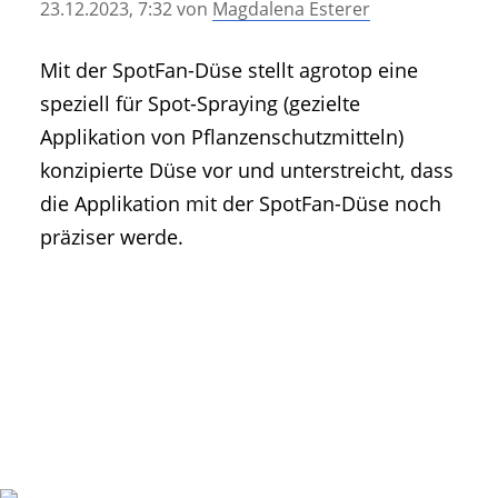
23.12.2023, 7:32
von
Magdalena Esterer
• Geschichte und Geschichten
• Messen und Veranstaltungen
Mit der SpotFan-Düse stellt agrotop eine
• Mitteilung der Redaktion
speziell für Spot-Spraying (gezielte
• Agritechnica Neuheiten Archiv
Applikation von Pflanzenschutzmitteln)
• Artikel nach Hersteller/Marke
konzipierte Düse vor und unterstreicht, dass
die Applikation mit der SpotFan-Düse noch
präziser werde.